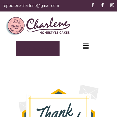
reposteriacharlene@gmail.com
787-863-4750